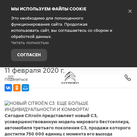
Debug Mode
МЫ ИСПОЛЬЗУЕМ ФАЙЛЫ COOKIE
×
Это необходимо для полноценного
функционирования сайта. Продолжая
Главная
О компании
Новости
использовать сайт, вы соглашаетесь со сбором и
обработкой данных.
НОВЫЙ CITROËN C3: ЕЩЕ БОЛЬШЕ
Читать полностью
ИНДИВИДУАЛЬНОСТИ
СОГЛАСЕН
И КОМФОРТА!
11 февраля 2020 г.
Поделиться
Сегодня Citroën представляет новый C3,
усовершенствованную модель мирового бестселлера,
автомобиля третьего поколения C3, продажи которого
достигли 750 000 единиц с момента его выхода