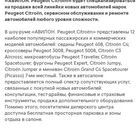
«АВИЛОН. Peugeot Citroën» будет специализироваться
на продаже всей линейки новых автомобилей марок
Peugeot Citroën, сервисном обслуживании и ремонте
автомобилей любого уровня сложности.
В шоу-руме «АВИЛОН. Peugeot Citroën» представлены 12
наиболее популярных пассажирских и коммерческих
моделей автомобилей: седаны Peugeot 408, Citroën С4;
кроссоверы Peugeot 3008, Peugeot 5008, Citroën С3
Aircross; микроавтобусы Peugeot Traveller, Citroën
Spaсetourer; фургоны Peugeot Expert, Citroën Jumpy,
Citroën Jumper и минивэн Citroën Grand C4 Spaсetourer
(Picasso) 7-ми местный. Также в автосалоне
предоставляется полный спектр сопутствующих услуг,
связанных с покупкой новых автомобилей:
консультации, тест-драйвы, финансовые и страховые
инструменты, продажа дополнительного оборудования.
Помимо этого, посетителям дилерского центра
доступна бесплатная просторная парковка и зоны
отдыха в салоне.