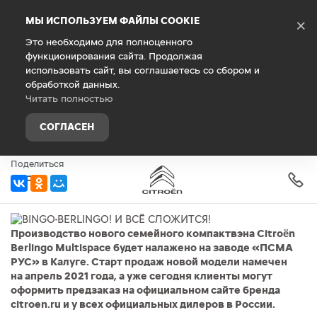
Debug Mode
МЫ ИСПОЛЬЗУЕМ ФАЙЛЫ COOKIE
×
Это необходимо для полноценного
функционирования сайта. Продолжая
Главная
О компании
Новости
использовать сайт, вы соглашаетесь со сбором и
обработкой данных.
BINGO-BERLINGO! И ВСЁ
Читать полностью
СЛОЖИТСЯ!
СОГЛАСЕН
23 марта 2021 г.
Поделиться
Производство нового семейного компактвэна Citroën
Berlingo Multispace будет налажено на заводе «ПСМА
РУС» в Калуге. Старт продаж новой модели намечен
на апрель 2021 года, а уже сегодня клиенты могут
оформить предзаказ на официальном сайте бренда
citroen.ru и у всех официальных дилеров в России.