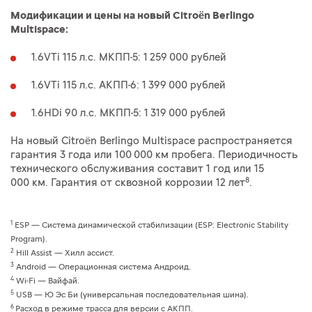
Модификации и цены на новый Citroën Berlingo
Multispace:
1.6VTi 115 л.с. МКПП-5: 1 259 000 рублей
1.6VTi 115 л.с. АКПП-6: 1 399 000 рублей
1.6HDi 90 л.с. МКПП-5: 1 319 000 рублей
На новый Citroën Berlingo Multispace распространяется
гарантия 3 года или 100 000 км пробега. Периодичность
технического обслуживания составит 1 год или 15
8
000 км. Гарантия от сквозной коррозии 12 лет
.
1
ESP — Система динамической стабилизации (ESP: Electronic Stability
Program).
2
Hill Assist — Хилл ассист.
3
Android — Операционная система Андроид.
4
Wi-Fi — Вайфай.
5
USB — Ю Эс Би (универсальная последовательная шина).
6
Расход в режиме трасса для версии c АКПП.