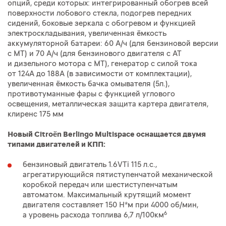
опций, среди которых: интегрированный обогрев всей
поверхности лобового стекла, подогрев передних
сидений, боковые зеркала с обогревом и функцией
электроскладывания, увеличенная ёмкость
аккумуляторной батареи: 60 А/ч (для бензиновой версии
с МТ) и 70 А/ч (для бензинового двигателя с АТ
и дизельного мотора с МТ), генератор с силой тока
от 124А до 188А (в зависимости от комплектации),
увеличенная ёмкость бачка омывателя (5л.),
противотуманные фары с функцией углового
освещения, металлическая защита картера двигателя,
клиренс 175 мм
Новый Citroën Berlingo Multispace оснащается двумя
типами двигателей и КПП:
бензиновый двигатель 1.6VTi 115 л.с.,
агрегатирующийся пятиступенчатой механической
коробкой передач или шестиступенчатым
автоматом. Максимальный крутящий момент
двигателя составляет 150 Н*м при 4000 об/мин,
6
а уровень расхода топлива 6,7 л/100км