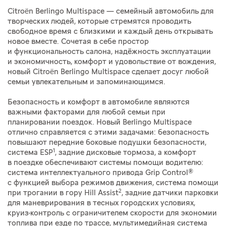
Citroën Berlingo Multispace — семейный автомобиль для
творческих людей, которые стремятся проводить
свободное время с близкими и каждый день открывать
новое вместе. Сочетая в себе простор
и функциональность салона, надёжность эксплуатации
и экономичность, комфорт и удовольствие от вождения,
новый Citroën Berlingo Multispace сделает досуг любой
семьи увлекательным и запоминающимся.
Безопасность и комфорт в автомобиле являются
важными факторами для любой семьи при
планировании поездок. Новый Berlingo Multispace
отлично справляется с этими задачами: безопасность
повышают передние боковые подушки безопасности,
1
система ESP
, задние дисковые тормоза, а комфорт
в поездке обеспечивают системы помощи водителю:
система интеллектуального привода Grip Control®
с функцией выбора режимов движения, система помощи
2
при трогании в гору Hill Assist
, задние датчики парковки
для маневрирования в тесных городских условиях,
круиз-контроль с ограничителем скорости для экономии
топлива при езде по трассе, мультимедийная система